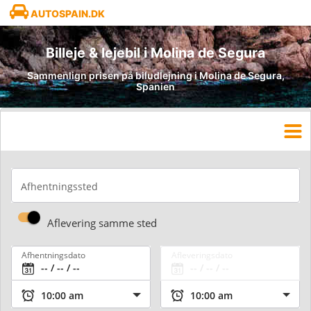
AUTOSPAIN.DK
Billeje & lejebil i Molina de Segura
Sammenlign prisen på biludlejning i Molina de Segura,
Spanien
Afhentningssted
Aflevering samme sted
Afhentningsdato
Afleveringsdato