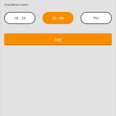
Chaufførens alder:
30 - 69
18 - 29
70+
Søg