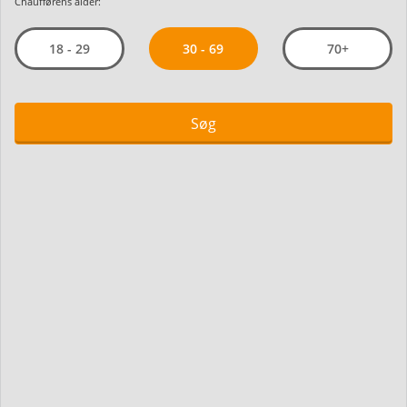
Chaufførens alder:
30 - 69
18 - 29
70+
Søg