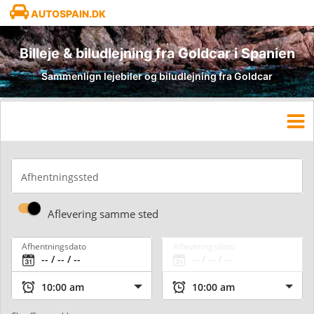
AUTOSPAIN.DK
Billeje & biludlejning fra Goldcar i Spanien
Sammenlign lejebiler og biludlejning fra Goldcar
Afhentningssted
Aflevering samme sted
Afhentningsdato
Afleveringsdato