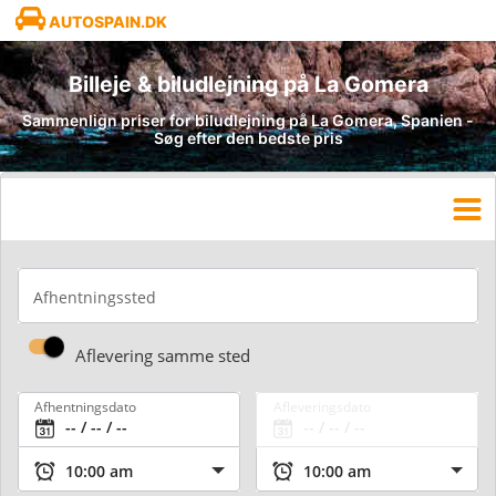
AUTOSPAIN.DK
Billeje & biludlejning på La Gomera
Sammenlign priser for biludlejning på La Gomera, Spanien -
Søg efter den bedste pris
Afhentningssted
Aflevering samme sted
Afhentningsdato
Afleveringsdato