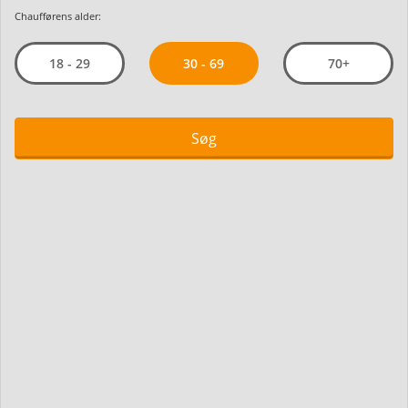
Chaufførens alder:
30 - 69
18 - 29
70+
Søg