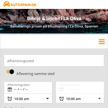
AUTOSPAIN.DK
Billeje & lejebil i La Oliva
Sammenlign prisen på biludlejning i La Oliva, Spanien
Afhentningssted
Aflevering samme sted
Afhentningsdato
Afleveringsdato