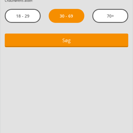
Chaufførens alder:
30 - 69
18 - 29
70+
Søg